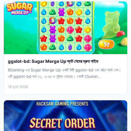
ggslot-bd: Sugar Merge Up স্লট গেমের দ্রুত গাইড
BGaming-এর Sugar Merge Up একটি মিষ্টি ggslot-bd এবং রঙিন স্লট গেম।
এটি ggslot-bd মার্চ ৩১, ২০২৬-এ মুক্তি পেয়েছে। গেমটি Cluster...
18 জুলাই 2026