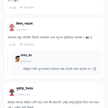
বই। 📖✨
💬 উত্তর দিন
♥ 39
জিসান_আহমেদ
4 দিন আগে
অবশেষে নতুন বাইকটা কিনেই ফেললাম! এখন শুধু লং ড্রাইভের অপেক্ষা। 🏍️💨
💬 উত্তর দিন
♥ 57
সালাম_খান
4 দিন আগে
অভিনন্দন ভাই! খুব সাবধানে চালাবেন আর হেলমেট পরতে ভুলবেন না। 😊
সুমাইয়া_ইসলাম
1 সপ্তাহ আগে
রান্নায় লবণের পরিমাণ বেশি হয়ে গেলে কী করবেন? একটু আলুর টুকরো দিলে লবণ শুষে
নেয়। একটা ছোট টিপস!