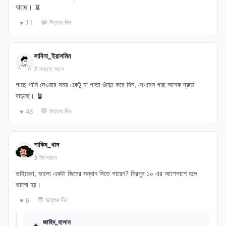
যাচ্ছে। 📵
💬 উত্তর দিন
♥ 11
সাবিনা_ইয়াসমিন
2 সপ্তাহ আগে
গাছে পানি দেওয়ার সময় একটু চা পাতা গুঁড়ো করে দিন, দেখবেন গাছ অনেক দ্রুত
বাড়ছে। 🪴
💬 উত্তর দিন
♥ 48
শাকিব_খান
3 দিন আগে
ভাইয়েরা, ভালো একটা জিমের সন্ধান দিতে পারেন? মিরপুর ১০ এর আশেপাশে হলে
ভালো হয়।
💬 উত্তর দিন
♥ 6
জাহিদ_হাসান