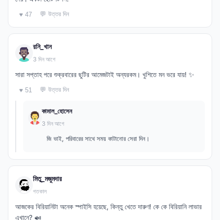
💬 উত্তর দিন
♥ 47
রনি_খান
3 দিন আগে
সারা সপ্তাহ পরে শুক্রবারের ছুটির আমেজটাই অন্যরকম। খুশিতে মন ভরে যায়! ✨
💬 উত্তর দিন
♥ 51
কামাল_হোসেন
3 দিন আগে
জি ভাই, পরিবারের সাথে সময় কাটানোর সেরা দিন।
মিতু_মজুমদার
গতকাল
আজকের বিরিয়ানিটা অনেক স্পাইসি হয়েছে, কিন্তু খেতে দারুণ! কে কে বিরিয়ানি লাভার
এখানে? 🍛