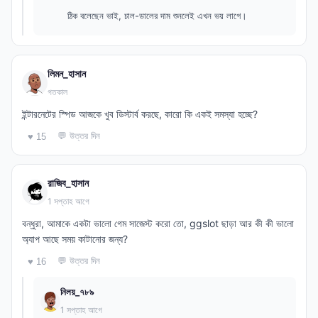
ঠিক বলেছেন ভাই, চাল-ডালের দাম শুনলেই এখন ভয় লাগে।
লিমন_হাসান
গতকাল
ইন্টারনেটের স্পিড আজকে খুব ডিস্টার্ব করছে, কারো কি একই সমস্যা হচ্ছে?
💬 উত্তর দিন
♥ 15
রাজিব_হাসান
1 সপ্তাহ আগে
বন্ধুরা, আমাকে একটা ভালো গেম সাজেস্ট করো তো, ggslot ছাড়া আর কী কী ভালো
অ্যাপ আছে সময় কাটানোর জন্য?
💬 উত্তর দিন
♥ 16
নিলয়_৭৮৯
1 সপ্তাহ আগে