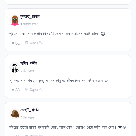
নুসরাত_জাহান
1 সপ্তাহ আগে
পুরানো ঢাকা গিয়ে হাজীর বিরিয়ানি খেলাম, স্বাদ আগের মতই আছে! 😋
💬 উত্তর দিন
♥ 61
জসিম_উদ্দীন
2 দিন আগে
গ্যাসের দাম আবার বাড়ল, সাধারণ মানুষের জীবন দিন দিন কঠিন হয়ে যাচ্ছে।
💬 উত্তর দিন
♥ 83
মেহেদী_হাসান
2 দিন আগে
বউয়ের হাতের রান্না সবসময়ই সেরা, আজ মোরগ পোলাও খেয়ে মনটা ভরে গেল। ❤️🥘