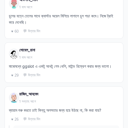
1 মাস আগে
চুলের যত্নে তেলের সাথে ক্যাস্টর অয়েল মিশিয়ে লাগালে চুল পড়া কমে। নিজে ট্রাই
করে দেখেছি।
💬 উত্তর দিন
♥ 60
সোহেল_রানা
1 মাস আগে
মাঝেমধ্যে ggslot এ একটু আধটু গেম খেলি, মাইন্ড রিফ্রেশ করার জন্য ভালো।
💬 উত্তর দিন
♥ 29
রাজিব_আহমেদ
1 সপ্তাহ আগে
ব্যায়াম শুরু করতে চাই কিন্তু অলসতার জন্য হয়ে উঠছে না, কি করা যায়?
💬 উত্তর দিন
♥ 26