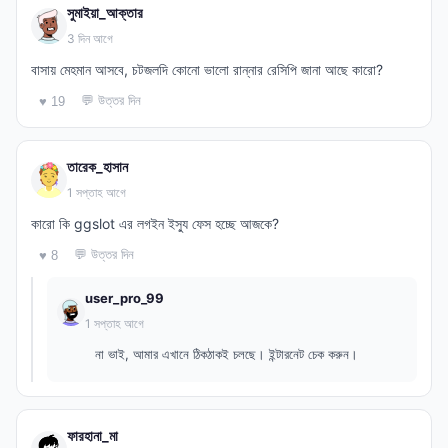
সুমাইয়া_আক্তার
3 দিন আগে
বাসায় মেহমান আসবে, চটজলদি কোনো ভালো রান্নার রেসিপি জানা আছে কারো?
💬 উত্তর দিন
♥ 19
তারেক_হাসান
1 সপ্তাহ আগে
কারো কি ggslot এর লগইন ইস্যু ফেস হচ্ছে আজকে?
💬 উত্তর দিন
♥ 8
user_pro_99
1 সপ্তাহ আগে
না ভাই, আমার এখানে ঠিকঠাকই চলছে। ইন্টারনেট চেক করুন।
ফারহানা_মা