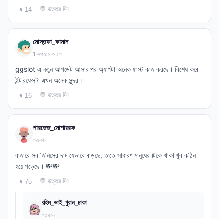
💬 উত্তর দিন
♥ 14
মোস্তফা_কামাল
1 সপ্তাহ আগে
ggslot এ নতুন আপডেট আসার পর অ্যাপটা অনেক ফাস্ট কাজ করছে। বিশেষ করে
ইন্টারফেসটা এখন অনেক সুন্দর।
💬 উত্তর দিন
♥ 16
পারভেজ_মোশাররফ
গতকাল
বাজারে সব জিনিসের দাম যেভাবে বাড়ছে, তাতে সাধারণ মানুষের টিকে থাকা খুব কঠিন
হয়ে পড়েছে। 💸💸
💬 উত্তর দিন
♥ 75
রহিম_ভাই_পুরান_ঢাকা
গতকাল