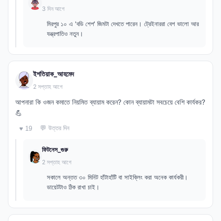
3 দিন আগে
মিরপুর ১০ এ 'বডি শেপ' জিমটা দেখতে পারেন। ট্রেইনাররা বেশ ভালো আর
যন্ত্রপাতিও নতুন।
ইশতিয়াক_আহমেদ
2 সপ্তাহ আগে
আপনারা কি ওজন কমাতে নিয়মিত ব্যায়াম করেন? কোন ব্যায়ামটা সবচেয়ে বেশি কার্যকর?
💪
💬 উত্তর দিন
♥ 19
ফিটনেস_গুরু
2 সপ্তাহ আগে
সকালে অন্তত ৩০ মিনিট হাঁটাহাঁটি বা সাইক্লিং করা অনেক কার্যকরী।
ডায়েটটাও ঠিক রাখা চাই।