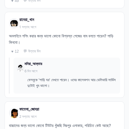
💬 উত্তর দিন
♥ 49
রাবেয়া_খান
1 সপ্তাহ আগে
অনলাইনে শপিং করার জন্য ভালো কোনো বিশ্বস্ত পেজের নাম বলতে পারেন? শাড়ি
কিনবো।
💬 উত্তর দিন
♥ 12
মনিরা_আক্তার
6 দিন আগে
ফেসবুকে 'শাড়ি ঘর' দেখতে পারেন। ওদের কালেকশন আর ডেলিভারি সার্ভিস
দুটোই খুব ভালো।
ফাতেমা_জোহরা
2 সপ্তাহ আগে
বাচ্চাদের জন্য ভালো কোনো টিউটর খুঁজছি মিরপুর এলাকায়, পরিচিত কেউ আছে?