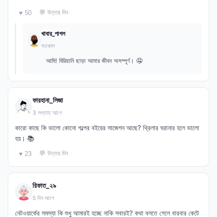
💬 উত্তর দিন
♥ 50
খাবার_পাগল
গতকাল
আমি! বিরিয়ানি ছাড়া আমার জীবন অসম্পূর্ণ। 🤤
ফারহানা_লিজা
3 সপ্তাহ আগে
কারো কাছে কি ভালো কোনো গল্পের বইয়ের সাজেশন আছে? থ্রিলার ঘরানার হলে ভালো
হয়। 📚
💬 উত্তর দিন
♥ 23
রিফাত_২৯
5 দিন আগে
নেটওয়ার্কের সমস্যা কি শুধু আমারই হচ্ছে নাকি সবারই? কথা বলতে গেলে বারবার কেটে