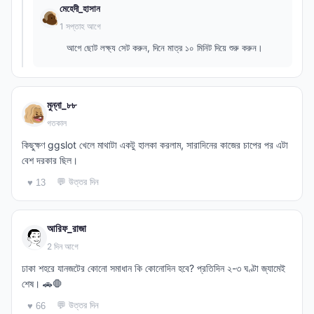
মেহেদী_হাসান
1 সপ্তাহ আগে
আগে ছোট লক্ষ্য সেট করুন, দিনে মাত্র ১০ মিনিট দিয়ে শুরু করুন।
মুন্না_৮৮
গতকাল
কিছুক্ষণ ggslot খেলে মাথাটা একটু হালকা করলাম, সারাদিনের কাজের চাপের পর এটা
বেশ দরকার ছিল।
💬 উত্তর দিন
♥ 13
আরিফ_রাজা
2 দিন আগে
ঢাকা শহরে যানজটের কোনো সমাধান কি কোনোদিন হবে? প্রতিদিন ২-৩ ঘণ্টা জ্যামেই
শেষ। 🚗🛑
💬 উত্তর দিন
♥ 66