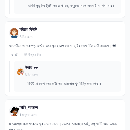
আপনি লুডু কিং ট্রাই করতে পারেন, বন্ধুদের সাথে অনলাইনে খেলা যায়।
মরিয়ম_বিউটি
6 দিন আগে
অনলাইনে জামাকাপড় অর্ডার করে খুব হতাশ হলাম, ছবির সাথে মিল নেই একদম। 💀
💬 উত্তর দিন
♥ 41
নিশাত_৮৮
6 দিন আগে
রিভিউ না দেখে কেনাকাটা করা আজকাল খুব রিস্কি হয়ে গেছে।
আলি_আহমেদ
1 সপ্তাহ আগে
মাঝেমধ্যে একা থাকতে খুব ভালো লাগে। কোনো কোলাহল নেই, শুধু আমি আর আমার