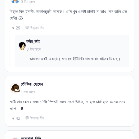
3 দিন আগে
বিদ্যুৎ বিল ইদানীং আকাশচুম্বী আসছে। এসি খুব একটা চালাই না তাও কেন জানি এত
বেশি! 😤
💬 উত্তর দিন
♥ 29
করিম_ভাই
3 দিন আগে
আমারও একই অবস্থা। মনে হয় ইউনিটের দাম আবার বাড়িয়ে দিয়েছে।
তৌফিক_হোসেন
1 মাস আগে
স্মার্টফোন কেনার সময় চার্জিং স্পিডটা দেখে কেনা উচিত, না হলে চার্জ হতে অনেক সময়
লাগে। 🔋
💬 উত্তর দিন
♥ 42
আফসানা_মিমি